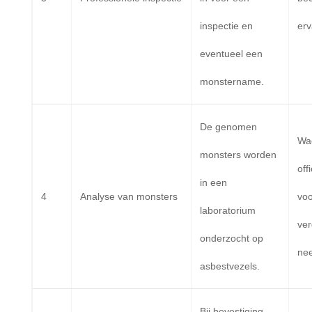
inspectie en
erv
eventueel een
monstername.
De genomen
Wa
monsters worden
off
in een
4
Analyse van monsters
voo
laboratorium
ver
onderzocht op
ne
asbestvezels.
Bij bevestiging