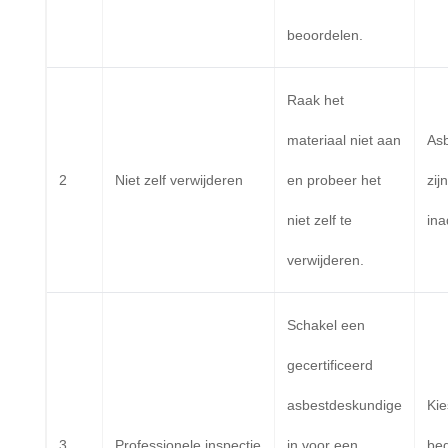
beoordelen.
Raak het
materiaal niet aan
Asb
2
Niet zelf verwijderen
en probeer het
zij
niet zelf te
ina
verwijderen.
Schakel een
gecertificeerd
asbestdeskundige
Kie
3
Professionele inspectie
in voor een
bed