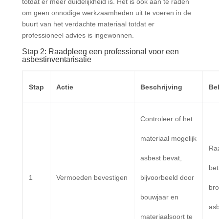
totdat er meer duidelijkheid is. Het is ook aan te raden
om geen onnodige werkzaamheden uit te voeren in de
buurt van het verdachte materiaal totdat er
professioneel advies is ingewonnen.
Stap 2: Raadpleeg een professional voor een
asbestinventarisatie
Stap
Actie
Beschrijving
Bel
Controleer of het
materiaal mogelijk
Ra
asbest bevat,
be
1
Vermoeden bevestigen
bijvoorbeeld door
bro
bouwjaar en
asb
materiaalsoort te