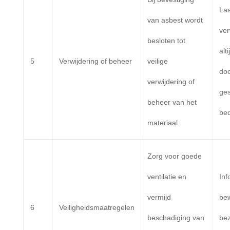
Laa
van asbest wordt
ver
besloten tot
alt
5
Verwijdering of beheer
veilige
do
verwijdering of
ges
beheer van het
bed
materiaal.
Zorg voor goede
ventilatie en
Inf
vermijd
be
6
Veiligheidsmaatregelen
beschadiging van
bez