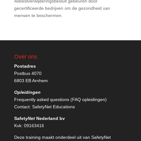
Asbestverwijderingsbesluit gebeuren door
gecertificeerde bedrijven om de gezondheid van
mensen te beschermen.
Over ons
Postadres
Postbus 4070
6803 EB Arnhem
Opleidingen
Frequently asked questions (FAQ opleidingen)
Contact:
SafetyNet Educations
Safety
Net
Nederland bv
Kvk: 09163416
Deze training maakt onderdeel uit van SafetyNet