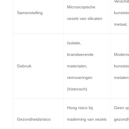
Verschil
Microscopische
Samenstelling
kunststo
vezels van silicaten
metaal,
Isolatie,
brandwerende
Moderne 
Gebruik
materialen,
kunststo
remvoeringen
metalen
(historisch)
Hoog risico bij
Geen sp
Gezondheidsrisico
inademing van vezels
gezondh