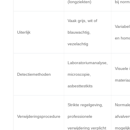
(longziekten)
bij norm
Vaak grijs, wit of
Variabel
Uiterlijk
blauwachtig,
en hom
vezelachtig
Laboratoriumanalyse,
Visuele 
Detectiemethoden
microscopie,
materiaa
asbesttestkits
Strikte regelgeving,
Normal
Verwijderingsprocedure
professionele
afvalve
verwijdering verplicht
mogelijk