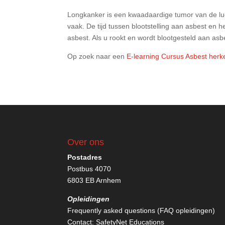
Longkanker is een kwaadaardige tumor van de lu
vaak. De tijd tussen blootstelling aan asbest en 
asbest. Als u rookt en wordt blootgesteld aan asb
Op zoek naar een
E-learning Cursus Asbest her
Over ons
Postadres
Postbus 4070
6803 EB Arnhem
Opleidingen
Frequently asked questions (FAQ opleidingen)
Contact:
SafetyNet Educations