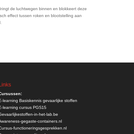
ringt de luchtwegen binnen en blokkeert deze
sch effect tussen roken en blootstelling aan
d.
Links
Cursussen:
E-learning Basiskennis gevaarlijke stoffen
E-learning cursus PGS15
Gevaarlijkestoffen-in-het-lab.be
Awareness-gegaste-containers.nl
Cursus-functioneringsgesprekken.nl