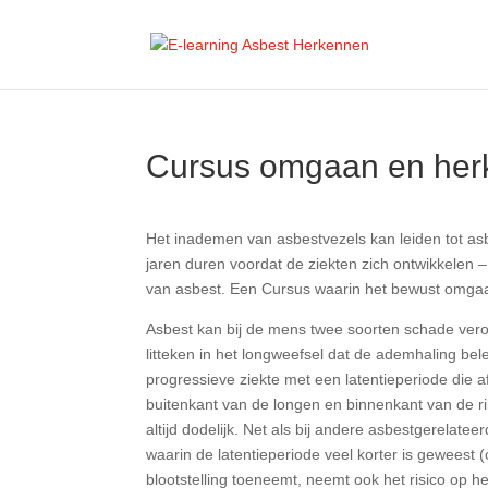
Cursus omgaan en her
Het inademen van asbestvezels kan leiden tot as
jaren duren voordat de ziekten zich ontwikkelen
van asbest. Een Cursus waarin het bewust omgaan
Asbest kan bij de mens twee soorten schade veroo
litteken in het longweefsel dat de ademhaling b
progressieve ziekte met een latentieperiode die a
buitenkant van de longen en binnenkant van de ri
altijd dodelijk. Net als bij andere asbestgerelate
waarin de latentieperiode veel korter is geweest 
blootstelling toeneemt, neemt ook het risico op 