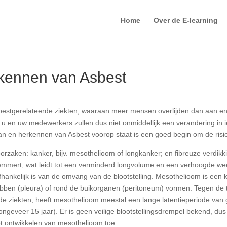
Home
Over de E-learning
kennen van Asbest
bestgerelateerde ziekten, waaraan meer mensen overlijden dan aan en
 – u en uw medewerkers zullen dus niet onmiddellijk een verandering 
 en herkennen van Asbest voorop staat is een goed begin om de risico
rzaken: kanker, bijv. mesothelioom of longkanker; en fibreuze verdikk
elemmert, wat leidt tot een verminderd longvolume en een verhoogde we
fhankelijk is van de omvang van de blootstelling. Mesothelioom is een 
bben (pleura) of rond de buikorganen (peritoneum) vormen. Tegen de tij
erde ziekten, heeft mesothelioom meestal een lange latentieperiode van 
(ongeveer 15 jaar). Er is geen veilige blootstellingsdrempel bekend, d
het ontwikkelen van mesothelioom toe.