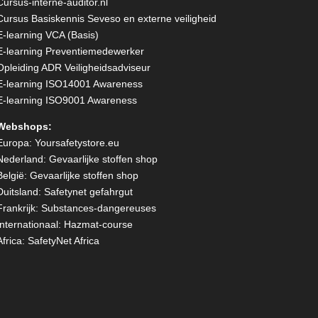
Cursus-interne-auditor.nl
Cursus Basiskennis Seveso en externe veiligheid
E-learning VCA (Basis)
E-learning Preventiemedewerker
Opleiding ADR Veiligheidsadviseur
E-learning ISO14001 Awareness
E-learning ISO9001 Awareness
Webshops:
Europa:
Yoursafetystore.eu
Nederland:
Gevaarlijke stoffen shop
België:
Gevaarlijke stoffen shop
Duitsland:
Safetynet gefahrgut
Frankrijk:
Substances-dangereuses
Internationaal:
Hazmat-course
Africa:
SafetyNet Africa