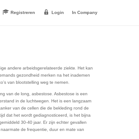
Registreren
Login
In Company
ige andere arbeidsgerelateerde ziekte. Het kan
in iemands gezondheid merken na het inademen
’s van blootstelling weg te nemen.
ing van de long, asbestose. Asbestose is een
erstand in de luchtwegen. Het is een langzaam
kanker van de cellen die de bekleding rond de
d dat het wordt gediagnosticeerd, is het bijna
gemiddeld 30-40 jaar. Er zijn echter gevallen
us naarmate de frequentie, duur en mate van