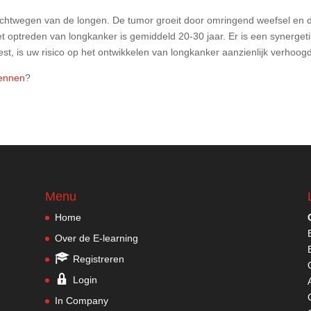
chtwegen van de longen. De tumor groeit door omringend weefsel en d
het optreden van longkanker is gemiddeld 20-30 jaar. Er is een synergeti
est, is uw risico op het ontwikkelen van longkanker aanzienlijk verhoog
kennen
?
Menu
Home
Over de E-learning
Registreren
Login
In Company